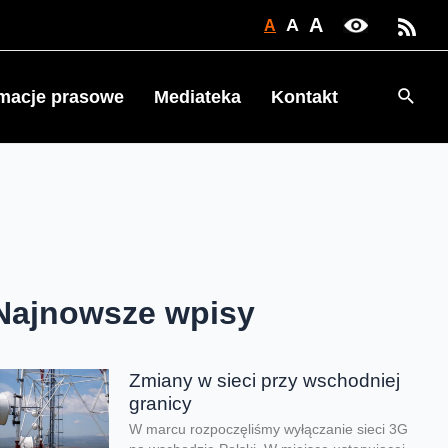
A
A
A
Searc
rmacje prasowe
Mediateka
Kontakt
Najnowsze wpisy
Zmiany w sieci przy wschodniej
granicy
W marcu rozpoczęliśmy wyłączanie sieci 3G