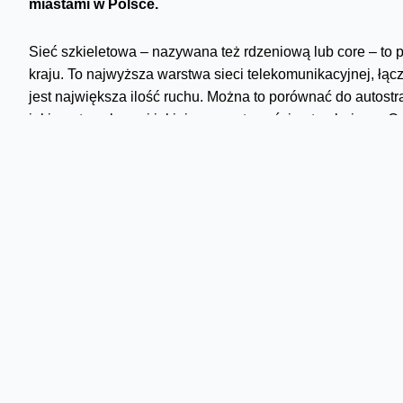
miastami w Polsce.
Sieć szkieletowa – nazywana też rdzeniową lub core – to 
kraju. To najwyższa warstwa sieci telekomunikacyjnej, łą
jest największa ilość ruchu. Można to porównać do autostr
jakiego typu łączy i jakiej przepustowości potrzebujemy. 
danych notujemy pomiędzy głównymi miastami kraju.
800 Gb/s na trasie Warsza
Od momentu, gdy pisałam na blogu
o uruchomieniu pierws
W tym czasie sukcesywnie rozwijaliśmy sieć szkieletową.
Przyszedł czas, żeby wrzucić wyższy bieg.
Pierwsze komercyjne połączenie międzymiastowe o przep
Katowicami. Przedtem korzystaliśmy tu z 400 Gb/s. Można
autostradzie. Teraz jest znacznie luźniej – możemy zwięk
przypadku dotyczy to oczywiście bitów. A to dopiero począ