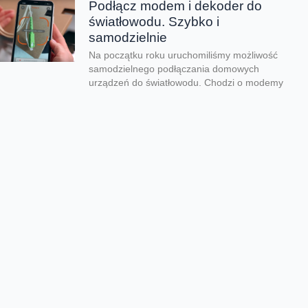
Podłącz modem i dekoder do
światłowodu. Szybko i
samodzielnie
Na początku roku uruchomiliśmy możliwość
samodzielnego podłączania domowych
urządzeń do światłowodu. Chodzi o modemy
Funbox i dekodery Orange TV. Dzięki...
Możliwości nowego standardu
Wi-Fi 7
Jako pierwszy operator w Polsce
udostępniliśmy nowy standard łączności -
Wi-Fi 7. Technologia ta - w połączeniu z
ultraszybkim światłowodem...