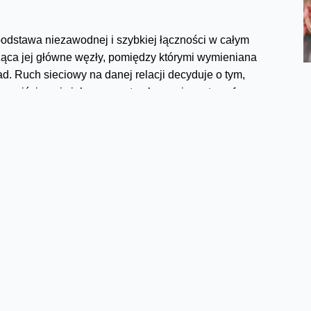
podstawa niezawodnej i szybkiej łączności w całym
cząca jej główne węzły, pomiędzy którymi wymieniana
ad. Ruch sieciowy na danej relacji decyduje o tym,
Oczywiście największe zapotrzebowanie na transfer
wa – Katowice
zego łącza 400 Gb/s w sieci Orange
mijają równo 2 lata.
 Dziś między 14 miastami mamy ponad 30 takich łączy.
ływności 800 Gb/s uruchomiliśmy między Warszawą i
 powiedzieć więc, że podwoiliśmy liczbę pasów na
szyć liczbę samochodów i ich prędkość – w naszym
tek – kolejne duże miasta czekają!