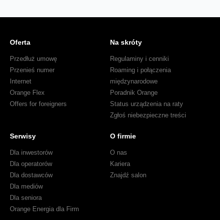
Oferta
Na skróty
Przedłuż umowę
Regulaminy i cenniki
Przenieś numer
Roaming i połączenia
Internet
międzynarodowe
Orange Flex
Poradnik Orange
Offers for foreigners
Status urządzenia na raty
Zgłoś niebezpieczne treści
Serwisy
O firmie
Dla inwestorów
O nas
Dla operatorów
Kariera
Dla dostawców
Znajdź salon
Dla mediów
Dla seniora
Orange Energia dla Firm