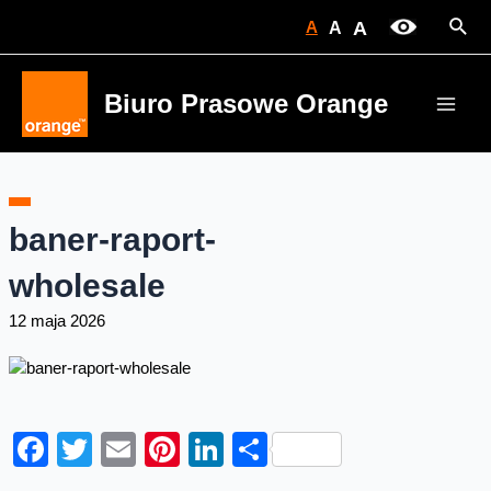
Skip
Sear
A
A
A
to
content
Biuro Prasowe Orange
Main
Men
baner-raport-
wholesale
12 maja 2026
Facebook
Twitter
Email
Pinterest
LinkedIn
Share