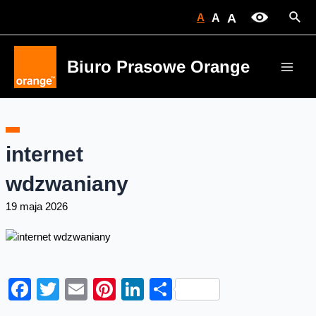
Skip
Sear
A
A
A
to
content
Biuro Prasowe Orange
Main
Men
internet
wdzwaniany
19 maja 2026
Facebook
Twitter
Email
Pinterest
LinkedIn
Share