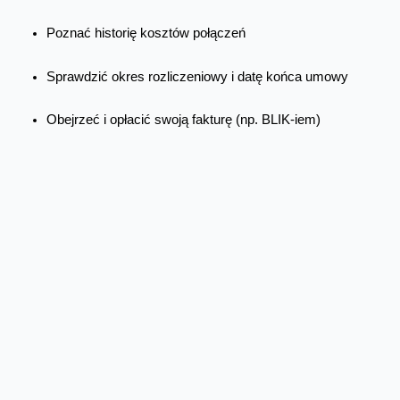
Poznać historię kosztów połączeń
Sprawdzić okres rozliczeniowy i datę końca umowy
Obejrzeć i opłacić swoją fakturę (np. BLIK-iem)
Włączyć i wyłączyć usługi dodatkowe
Doładować jednym kliknięciem numer na kartę
Zmienić swoje dane (telefon kontaktowy, adres e-mail)
Skontaktować się z doradcą Orange na infolinii (płatne
zgodnie z cennikiem w danej taryfie) lub poprzez czat
Przedłużyć umowę lub podpisać nową