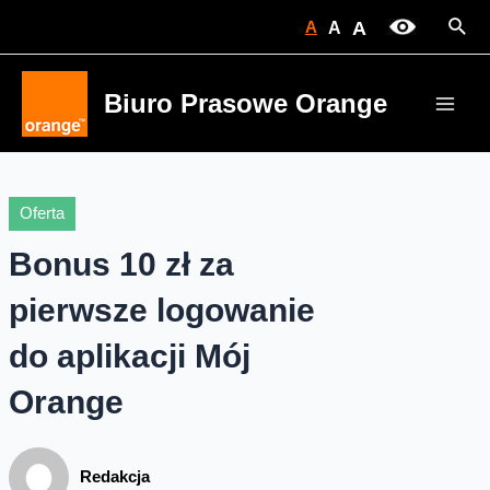
Skip
Sear
A
A
A
to
content
Biuro Prasowe Orange
Main
Men
Oferta
Bonus 10 zł za
pierwsze logowanie
do aplikacji Mój
Orange
Redakcja