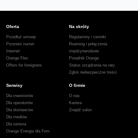
Oferta
Na skróty
Przedłuż umowę
Regulaminy i cenniki
Przenieś numer
Roaming i połączenia
Internet
międzynarodowe
Orange Flex
Poradnik Orange
Offers for foreigners
Status urządzenia na raty
Zgłoś niebezpieczne treści
Serwisy
O firmie
Dla inwestorów
O nas
Dla operatorów
Kariera
Dla dostawców
Znajdź salon
Dla mediów
Dla seniora
Orange Energia dla Firm