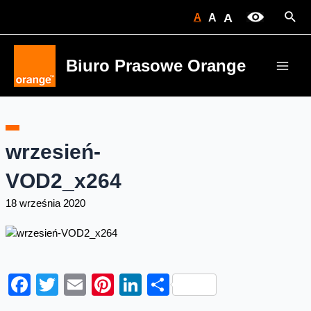
Skip
Sear
A
A
A
to
content
Biuro Prasowe Orange
Main
Men
wrzesień-
VOD2_x264
18 września 2020
Facebook
Twitter
Email
Pinterest
LinkedIn
Share