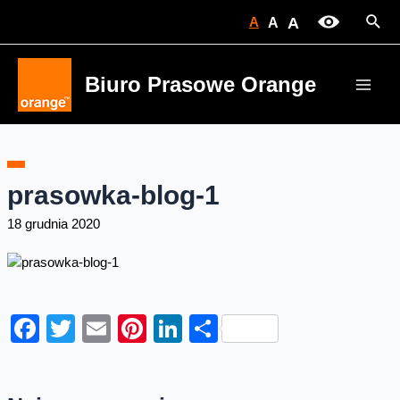
Skip
Sear
A
A
A
to
content
Biuro Prasowe Orange
Main
Men
prasowka-blog-1
18 grudnia 2020
Facebook
Twitter
Email
Pinterest
LinkedIn
Share