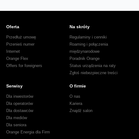
Oferta
Na skróty
Przedłuż umowę
Regulaminy i cenniki
Przenieś numer
Roaming i połączenia
Internet
międzynarodowe
Orange Flex
Poradnik Orange
Offers for foreigners
Status urządzenia na raty
Zgłoś niebezpieczne treści
Serwisy
O firmie
Dla inwestorów
O nas
Dla operatorów
Kariera
Dla dostawców
Znajdź salon
Dla mediów
Dla seniora
Orange Energia dla Firm