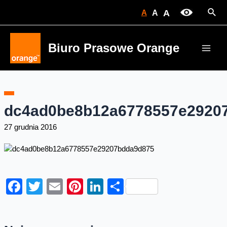
Skip
Sear
A
A
A
to
content
Biuro Prasowe Orange
Main
Men
dc4ad0be8b12a6778557e2920
27 grudnia 2016
Facebook
Twitter
Email
Pinterest
LinkedIn
Share