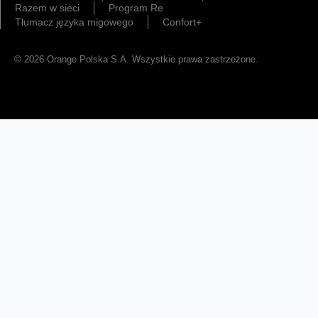
Razem w sieci
Program Re
Tłumacz języka migowego
Confort+
© 2026 Orange Polska S.A. Wszystkie prawa zastrzeżone.