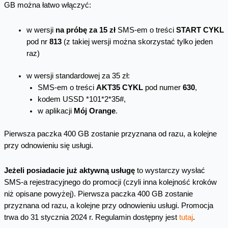
GB można łatwo włączyć:
w wersji
na próbę za 15 zł
SMS-em o treści
START CYKL
pod nr
813
(z takiej wersji można skorzystać tylko jeden
raz)
w wersji standardowej za 35 zł:
SMS-em o treści
AKT35 CYKL
pod numer
630
,
kodem USSD *101*2*35#,
w aplikacji
Mój Orange
.
Pierwsza paczka 400 GB zostanie przyznana od razu, a kolejne
przy odnowieniu się usługi.
Jeżeli posiadacie już aktywną usługę
to wystarczy wysłać
SMS-a rejestracyjnego do promocji (czyli inna kolejność kroków
niż opisane powyżej). Pierwsza paczka 400 GB zostanie
przyznana od razu, a kolejne przy odnowieniu usługi. Promocja
trwa do 31 stycznia 2024 r. Regulamin dostępny jest
tutaj
.