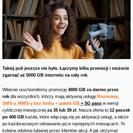
Takiej puli jeszcze nie było. Łączymy kilka promocji i możecie
zgarnąć aż 5000 GB internetu na cały rok.
Właśnie uruchomiliśmy promocję
4800 GB za darmo przez
rok
dla wszystkich, którzy mają aktywną usługę
Rozmowy,
SMS-y, MMS-y bez limitu + pakiet GB
+ 5G pass
w wersji
cyklicznej miesięcznej
za 35
lub 39 zł
. Nasza oferta to
12 paczek
po 400 GB
każda, które włączają się po aktywacji usługi, a także
po każdorazowym odnawianiu jej w następnych miesiącach. To
kolejna odsłona lubianej przez klientów akcji. A jak otrzymać