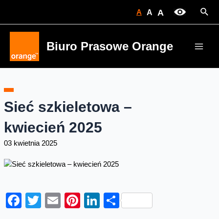
Skip
Sear
A
A
A
to
content
Biuro Prasowe Orange
Main
Men
Sieć szkieletowa –
kwiecień 2025
03 kwietnia 2025
Facebook
Twitter
Email
Pinterest
LinkedIn
Share