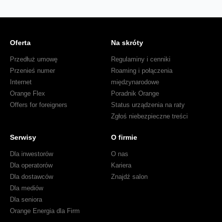
Oferta
Na skróty
Przedłuż umowę
Regulaminy i cenniki
Przenieś numer
Roaming i połączenia
Internet
międzynarodowe
Orange Flex
Poradnik Orange
Offers for foreigners
Status urządzenia na raty
Zgłoś niebezpieczne treści
Serwisy
O firmie
Dla inwestorów
O nas
Dla operatorów
Kariera
Dla dostawców
Znajdź salon
Dla mediów
Dla seniora
Orange Energia dla Firm