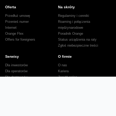
Oferta
Na skróty
Przedłuż umowę
Regulaminy i cenniki
Przenieś numer
Roaming i połączenia
Internet
międzynarodowe
Orange Flex
Poradnik Orange
Offers for foreigners
Status urządzenia na raty
Zgłoś niebezpieczne treści
Serwisy
O firmie
Dla inwestorów
O nas
Dla operatorów
Kariera
Dla dostawców
Znajdź salon
Dla mediów
Dla seniora
Orange Energia dla Firm