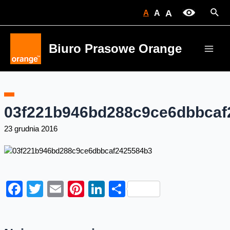
Skip
Sear
A
A
A
to
content
Biuro Prasowe Orange
Main
Men
03f221b946bd288c9ce6dbbcaf
23 grudnia 2016
Facebook
Twitter
Email
Pinterest
LinkedIn
Share