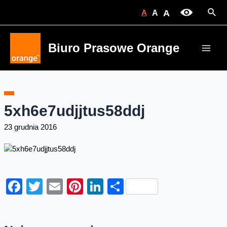
Skip
Sear
A
A
A
to
content
Biuro Prasowe Orange
Main
Men
5xh6e7udjjtus58ddj
23 grudnia 2016
Facebook
Twitter
Email
Pinterest
LinkedIn
Share