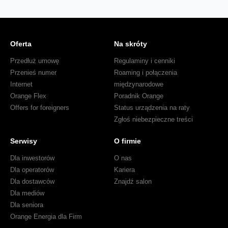
Oferta
Na skróty
Przedłuż umowę
Regulaminy i cenniki
Przenieś numer
Roaming i połączenia
Internet
międzynarodowe
Orange Flex
Poradnik Orange
Offers for foreigners
Status urządzenia na raty
Zgłoś niebezpieczne treści
Serwisy
O firmie
Dla inwestorów
O nas
Dla operatorów
Kariera
Dla dostawców
Znajdź salon
Dla mediów
Dla seniora
Orange Energia dla Firm