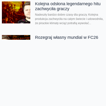
Kolejna odsłona legendarnego hitu
zachwyciła graczy
Nadeszły bardzo dobre czasy dla graczy. Kolejna
produkcja zachwyciła na całym świecie i udowodniła,
że pirackie klimaty wciąż potrafią wywołać...
Rozegraj własny mundial w FC26
Jeśli lubisz piłkarskie gry na pewno zauważyłeś, że w
EA Sports FC brakuje oficjalnego mundialu. Twórcy
znaleźli na to swój...
Chmura tagów
Andrzej Wajda
Wałęsa Człowiek z nadziei
wywiad
Oferta
Na skróty
Przedłuż umowę
Regulaminy i cenniki