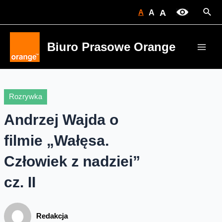
Skip
Sear
A
A
A
to
content
Biuro Prasowe Orange
Main
Men
Rozrywka
Andrzej Wajda o
filmie „Wałęsa.
Człowiek z nadziei”
cz. II
Redakcja