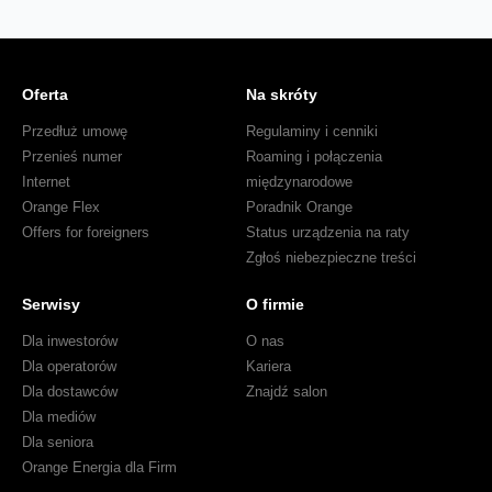
Oferta
Na skróty
Przedłuż umowę
Regulaminy i cenniki
Przenieś numer
Roaming i połączenia
Internet
międzynarodowe
Orange Flex
Poradnik Orange
Offers for foreigners
Status urządzenia na raty
Zgłoś niebezpieczne treści
Serwisy
O firmie
Dla inwestorów
O nas
Dla operatorów
Kariera
Dla dostawców
Znajdź salon
Dla mediów
Dla seniora
Orange Energia dla Firm