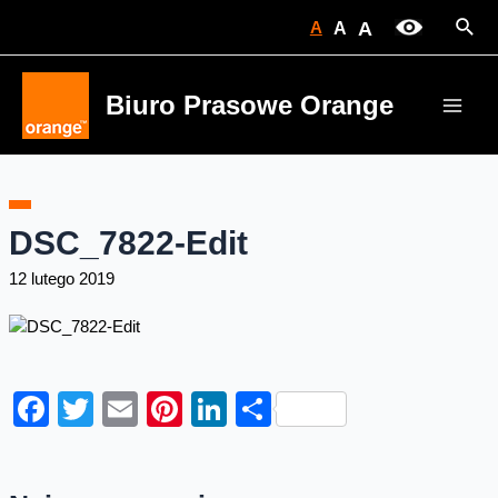
Skip
Sear
A
A
A
to
content
Biuro Prasowe Orange
Main
Men
DSC_7822-Edit
12 lutego 2019
Facebook
Twitter
Email
Pinterest
LinkedIn
Share