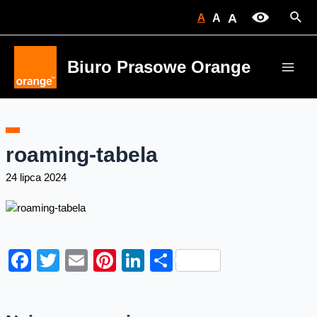
Skip
Sear
A
A
A
to
content
Biuro Prasowe Orange
Main
Men
roaming-tabela
24 lipca 2024
Facebook
Twitter
Email
Pinterest
LinkedIn
Share