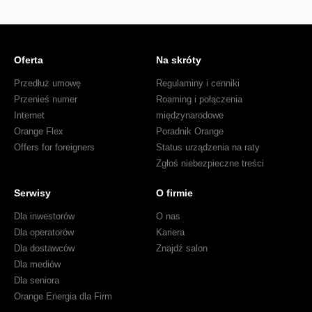
Oferta
Na skróty
Przedłuż umowę
Regulaminy i cenniki
Przenieś numer
Roaming i połączenia
Internet
międzynarodowe
Orange Flex
Poradnik Orange
Offers for foreigners
Status urządzenia na raty
Zgłoś niebezpieczne treści
Serwisy
O firmie
Dla inwestorów
O nas
Dla operatorów
Kariera
Dla dostawców
Znajdź salon
Dla mediów
Dla seniora
Orange Energia dla Firm