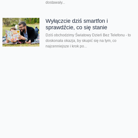
dostawały...
Wyłączcie dziś smartfon i
sprawdźcie, co się stanie
Dziś obchodzimy Światowy Dzień Bez Telefonu - to
doskonała okazja, by skupić się na tym, co
najcenniejsze i krok po...
Lato pełne przygód zamiast
ekranów
Kiedy kończy się rok szkolny i tempo zwalnia, czas
wolny mogą przesadnie wypełniać ekrany. Co zrobić,
aby zadbać o zdrowy...
Dzień taty jest nie tylko dzisiaj
Dziś świętujemy Dzień Taty. Według badań Fundacji
Share the Care tylko 24% ojców w Polsce skorzystało
z urlopu rodzicielskiego w...