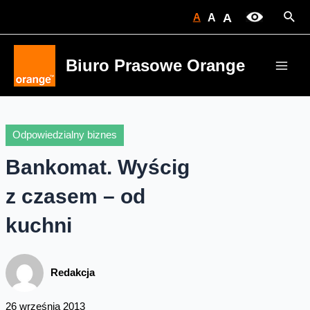
Skip
Sear
A
A
A
to
content
Biuro Prasowe Orange
Main
Men
Odpowiedzialny biznes
Bankomat. Wyścig
z czasem – od
kuchni
Redakcja
26 września 2013