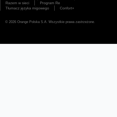
Razem w sieci
Program Re
Tłumacz języka migowego
Confort+
© 2026 Orange Polska S.A. Wszystkie prawa zastrzeżone.