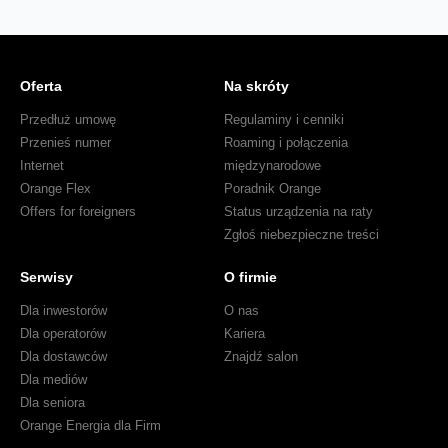
Oferta
Na skróty
Przedłuż umowę
Regulaminy i cenniki
Przenieś numer
Roaming i połączenia
Internet
międzynarodowe
Orange Flex
Poradnik Orange
Offers for foreigners
Status urządzenia na raty
Zgłoś niebezpieczne treści
Serwisy
O firmie
Dla inwestorów
O nas
Dla operatorów
Kariera
Dla dostawców
Znajdź salon
Dla mediów
Dla seniora
Orange Energia dla Firm