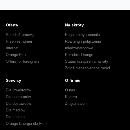
Oferta
Na skróty
Przedłuż umowę
Regulaminy i cenniki
Przenieś numer
Roaming i połączenia
Internet
międzynarodowe
Orange Flex
Poradnik Orange
Offers for foreigners
Status urządzenia na raty
Zgłoś niebezpieczne treści
Serwisy
O firmie
Dla inwestorów
O nas
Dla operatorów
Kariera
Dla dostawców
Znajdź salon
Dla mediów
Dla seniora
Orange Energia dla Firm