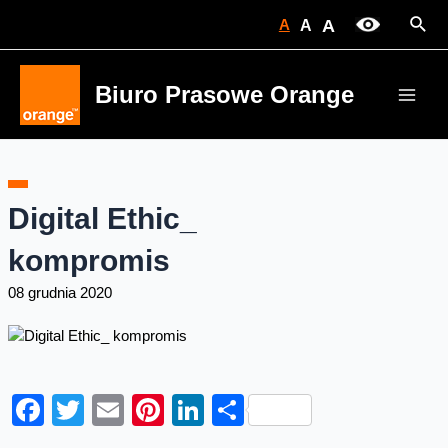
Skip
Sear
A
A
A
to
content
Biuro Prasowe Orange
Main
Men
Digital Ethic_
kompromis
08 grudnia 2020
Facebook
Twitter
Email
Pinterest
LinkedIn
Share