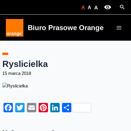
Skip
Sear
A
A
A
to
content
Biuro Prasowe Orange
Main
Men
Ryslicielka
15 marca 2018
Facebook
Twitter
Email
Pinterest
LinkedIn
Share