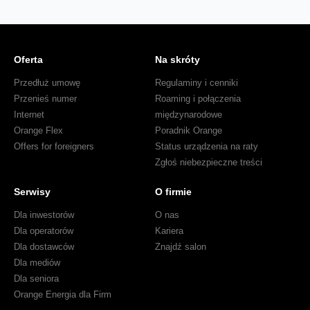
Oferta
Na skróty
Przedłuż umowę
Regulaminy i cenniki
Przenieś numer
Roaming i połączenia
Internet
międzynarodowe
Orange Flex
Poradnik Orange
Offers for foreigners
Status urządzenia na raty
Zgłoś niebezpieczne treści
Serwisy
O firmie
Dla inwestorów
O nas
Dla operatorów
Kariera
Dla dostawców
Znajdź salon
Dla mediów
Dla seniora
Orange Energia dla Firm