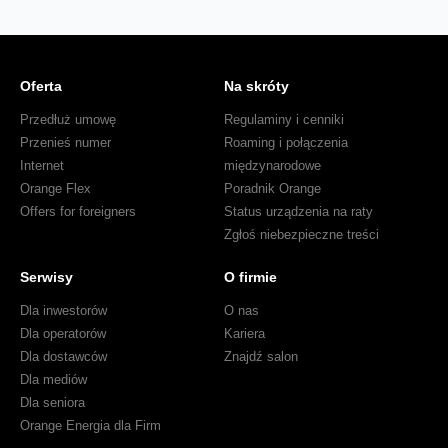
Oferta
Na skróty
Przedłuż umowę
Regulaminy i cenniki
Przenieś numer
Roaming i połączenia
Internet
międzynarodowe
Orange Flex
Poradnik Orange
Offers for foreigners
Status urządzenia na raty
Zgłoś niebezpieczne treści
Serwisy
O firmie
Dla inwestorów
O nas
Dla operatorów
Kariera
Dla dostawców
Znajdź salon
Dla mediów
Dla seniora
Orange Energia dla Firm