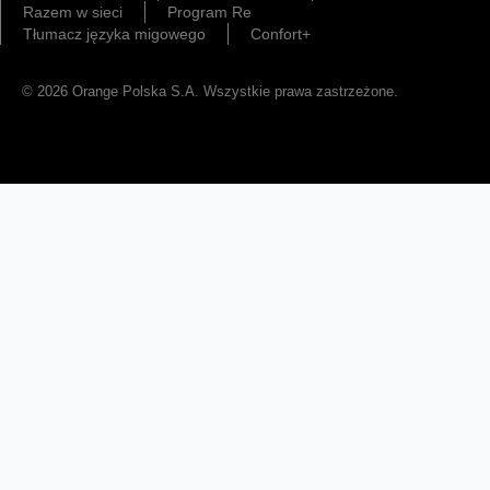
Razem w sieci
Program Re
Tłumacz języka migowego
Confort+
© 2026 Orange Polska S.A. Wszystkie prawa zastrzeżone.