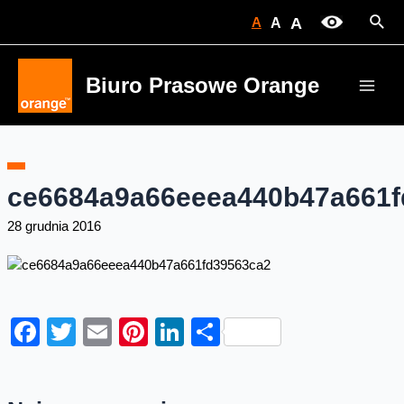
Skip
Sear
A
A
A
to
content
Biuro Prasowe Orange
Main
Men
ce6684a9a66eeea440b47a661f
28 grudnia 2016
Facebook
Twitter
Email
Pinterest
LinkedIn
Share