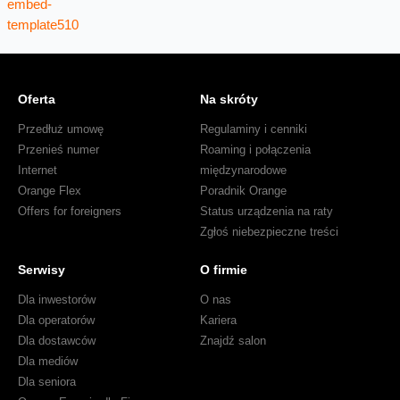
Oferta
Na skróty
Przedłuż umowę
Regulaminy i cenniki
Przenieś numer
Roaming i połączenia
Internet
międzynarodowe
Orange Flex
Poradnik Orange
Offers for foreigners
Status urządzenia na raty
Zgłoś niebezpieczne treści
Serwisy
O firmie
Dla inwestorów
O nas
Dla operatorów
Kariera
Dla dostawców
Znajdź salon
Dla mediów
Dla seniora