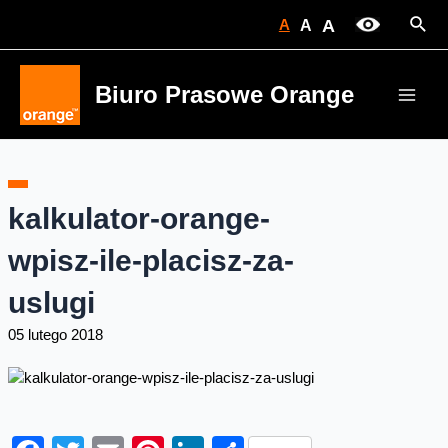
Skip
Sear
A
A
A
to
content
Biuro Prasowe Orange
Main
Men
kalkulator-orange-
wpisz-ile-placisz-za-
uslugi
05 lutego 2018