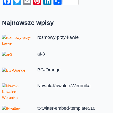
Facebook
Twitter
Email
Pinterest
LinkedIn
Share
Najnowsze wpisy
rozmowy-przy-kawie
ai-3
BG-Orange
Nowak-Kawalec-Weronika
tt-twitter-embed-template510