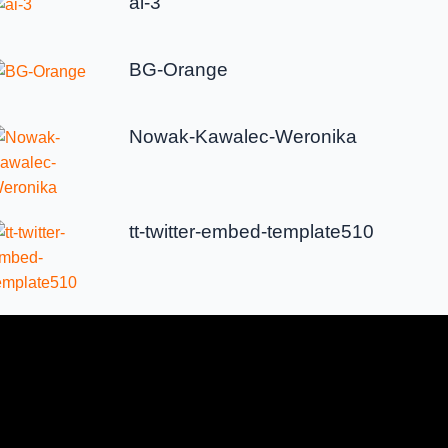
ai-3
BG-Orange
Nowak-Kawalec-Weronika
tt-twitter-embed-template510