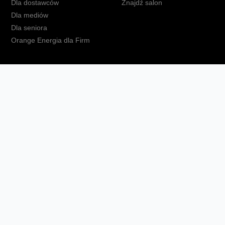
Dla dostawców
Znajdź salon
Dla mediów
Dla seniora
Orange Energia dla Firm
kt
Ochrona danych osobowych
Polityka prywatności
Zmień ust
Fundacja Orange
Telefon domowy
Dbam o bliskich
Ra