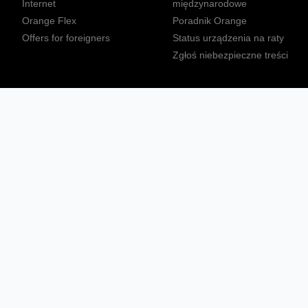
Internet
międzynarodowe
Orange Flex
Poradnik Orange
Offers for foreigners
Status urządzenia na raty
Zgłoś niebezpieczne treści
Sprawdź mapę zasięgu
Konta
Ważne komunikaty
Regulamin serwisu
Warunki zakupów
Nieruchomości Orange
Multibox
Odpowiedzialny biznes
Tłumacz języka migowego
Confort+
© 2026 Orange Polska S.A. Wszystkie prawa zastrzeżone.