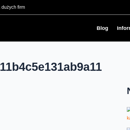
 dużych firm
Blog
Info
211b4c5e131ab9a11