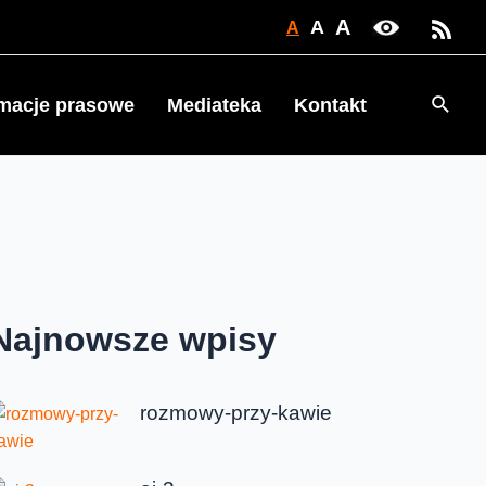
A
A
A
Searc
rmacje prasowe
Mediateka
Kontakt
Najnowsze wpisy
rozmowy-przy-kawie