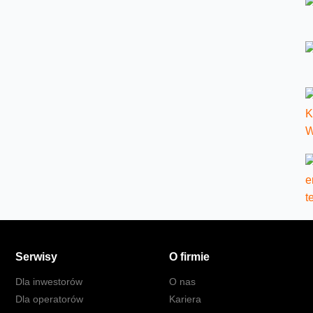
Serwisy
O firmie
Dla inwestorów
O nas
Dla operatorów
Kariera