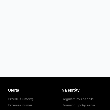
Oferta
Na skróty
Przedłuż umowę
Regulaminy i cenniki
Przenieś numer
Roaming i połączenia