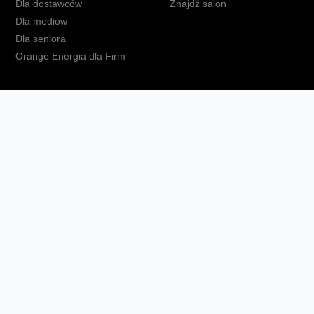
Dla dostawców
Znajdź salon
Dla mediów
Dla seniora
Orange Energia dla Firm
kt
Ochrona danych osobowych
Polityka prywatności
Zmień ust
Fundacja Orange
Telefon domowy
Dbam o bliskich
Ra