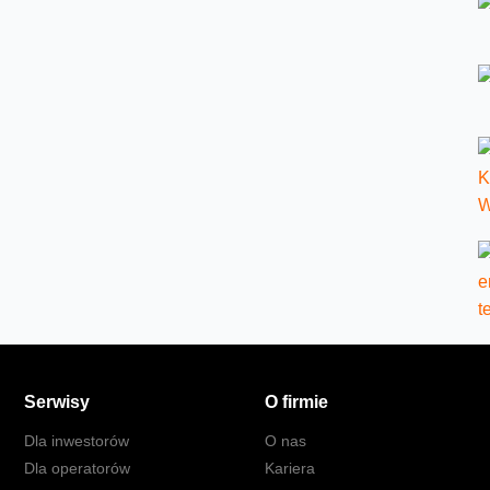
Serwisy
O firmie
Dla inwestorów
O nas
Dla operatorów
Kariera