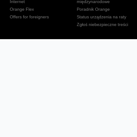
Internet
międzynarodowe
Orange Flex
Poradnik Orange
Offers for foreigners
Status urządzenia na raty
Zgłoś niebezpieczne treści
Sprawdź mapę zasięgu
Konta
Ważne komunikaty
Regulamin serwisu
Warunki zakupów
Nieruchomości Orange
Multibox
Odpowiedzialny biznes
Tłumacz języka migowego
Confort+
© 2026 Orange Polska S.A. Wszystkie prawa zastrzeżone.