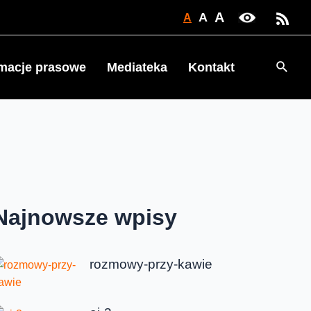
A
A
A
Searc
rmacje prasowe
Mediateka
Kontakt
Najnowsze wpisy
rozmowy-przy-kawie