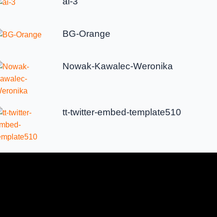
ai-3
BG-Orange
Nowak-Kawalec-Weronika
tt-twitter-embed-template510