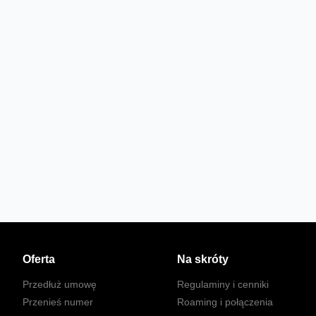
Oferta
Na skróty
Przedłuż umowę
Regulaminy i cenniki
Przenieś numer
Roaming i połączenia