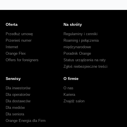
Oferta
Na skróty
Przedłuż umowę
Regulaminy i cenniki
Przenieś numer
Roaming i połączenia
Internet
międzynarodowe
Orange Flex
Poradnik Orange
Offers for foreigners
Status urządzenia na raty
Zgłoś niebezpieczne treści
Serwisy
O firmie
Dla inwestorów
O nas
Dla operatorów
Kariera
Dla dostawców
Znajdź salon
Dla mediów
Dla seniora
Orange Energia dla Firm