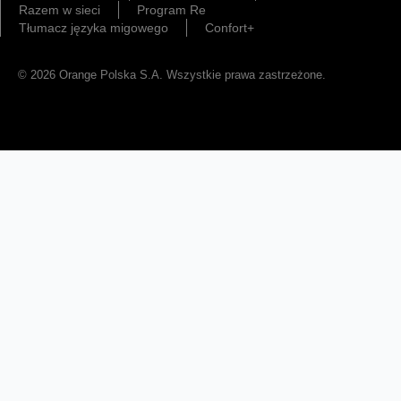
Razem w sieci
Program Re
Tłumacz języka migowego
Confort+
© 2026 Orange Polska S.A. Wszystkie prawa zastrzeżone.