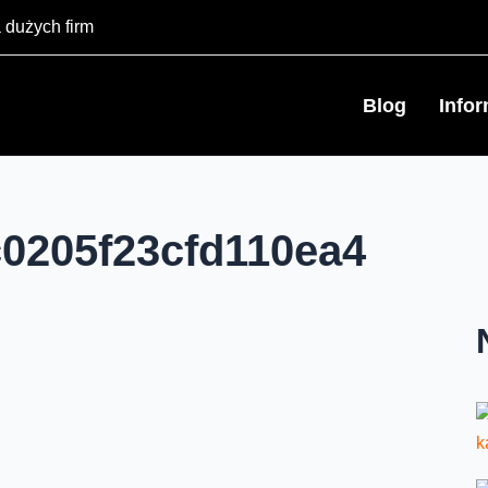
 dużych firm
Blog
Info
0205f23cfd110ea4