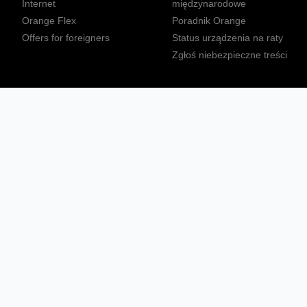
Internet
międzynarodowe
Orange Flex
Poradnik Orange
Offers for foreigners
Status urządzenia na raty
Zgłoś niebezpieczne treści
Sprawdź mapę zasięgu
Konta
Ważne komunikaty
Regulamin serwisu
Warunki zakupów
Nieruchomości Orange
Multibox
Odpowiedzialny biznes
Tłumacz języka migowego
Confort+
© 2026 Orange Polska S.A. Wszystkie prawa zastrzeżone.