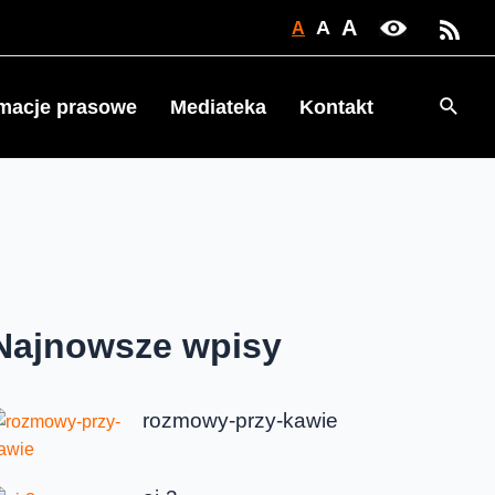
A
A
A
Searc
rmacje prasowe
Mediateka
Kontakt
Najnowsze wpisy
rozmowy-przy-kawie