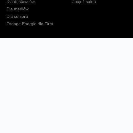
Dla dostawców
Znajdź salon
Dla mediów
Dla seniora
Orange Energia dla Firm
kt
Ochrona danych osobowych
Polityka prywatności
Zmień ust
Fundacja Orange
Telefon domowy
Dbam o bliskich
Ra