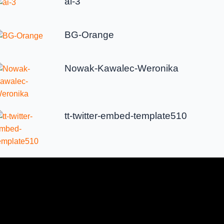
ai-3
BG-Orange
Nowak-Kawalec-Weronika
tt-twitter-embed-template510