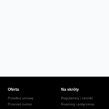
Oferta
Na skróty
Przedłuż umowę
Regulaminy i cenniki
Przenieś numer
Roaming i połączenia