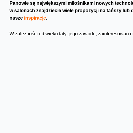
Panowie są największymi miłośnikami nowych technol
w salonach znajdziecie wiele propozycji na tańszy lub
nasze
inspiracje
.
W zależności od wieku taty, jego zawodu, zainteresowań m
urządzenia, które pomogą przy pracy, codziennym funkcjono
także po prostu mogą sprawić radość.
Tata-gracz z pewnością ucieszy się, gdy zaskoczymy go c
kontroler,
tablet, a może laptop? To szczególnie dobry pomy
sprzętu można wtedy korzystać wspólne, a rozgrywki to ś
rozrywki i przy większym budżecie, np. gdy na prezent skła
domowym,
telewizorze czy projektorze
.