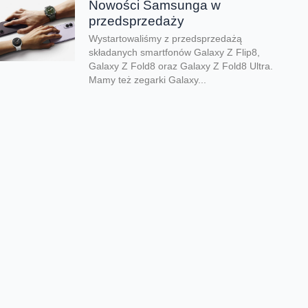
Nowości Samsunga w
przedsprzedaży
Wystartowaliśmy z przedsprzedażą
składanych smartfonów Galaxy Z Flip8,
Galaxy Z Fold8 oraz Galaxy Z Fold8 Ultra.
Mamy też zegarki Galaxy...
Dwa smartfony tańsze nawet o
połowę
Jeśli szukacie dobrych telefonów w
wyjątkowo atrakcyjnej cenie, mamy dla Was
świetną promocję. Do 9 sierpnia aż nawet o
połowę...
Premiera składanego Honora
Magic V6
Kolejny składany smartfon klasy premium
pojawił się w naszej ofercie. Honor Magic
V6 zachwyca eleganckim wyglądem, wysoką