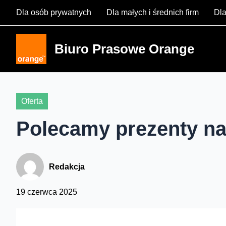
Skip
Dla osób prywatnych
Dla małych i średnich firm
Dla
to
content
Biuro Prasowe Orange
Oferta
Polecamy prezenty na
Redakcja
19 czerwca 2025