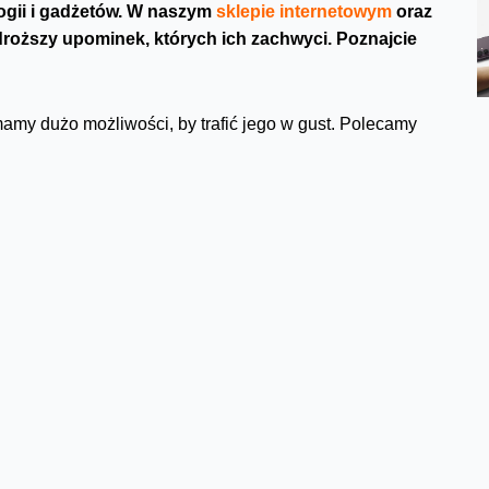
ogii i gadżetów. W naszym
sklepie internetowym
oraz
 droższy upominek, których ich zachwyci. Poznajcie
amy dużo możliwości, by trafić jego w gust. Polecamy
waniu, rozwijaniu pasji, dbaniu o zdrowy tryb życia, a
zymś z naszej
strefy gamingowej.
Nowa gra, konsola,
sł, jeśli są inni domownicy podzielający to hobby. Ze
wietna zabawa i czas spędzony razem. Do rodzinnej
da się kilkoro dorosłych dzieci, można pomyśleć o kinie