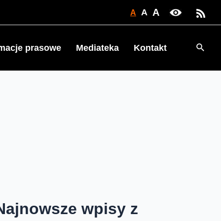
A
A
A
Searc
rmacje prasowe
Mediateka
Kontakt
Najnowsze wpisy z