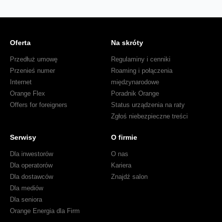
Oferta
Na skróty
Przedłuż umowę
Regulaminy i cenniki
Przenieś numer
Roaming i połączenia
Internet
międzynarodowe
Orange Flex
Poradnik Orange
Offers for foreigners
Status urządzenia na raty
Zgłoś niebezpieczne treści
Serwisy
O firmie
Dla inwestorów
O nas
Dla operatorów
Kariera
Dla dostawców
Znajdź salon
Dla mediów
Dla seniora
Orange Energia dla Firm