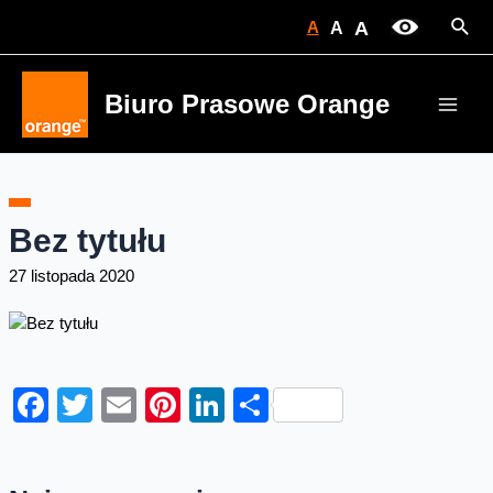
Skip
Sear
A
A
A
to
content
Biuro Prasowe Orange
Main
Men
Bez tytułu
27 listopada 2020
Facebook
Twitter
Email
Pinterest
LinkedIn
Share