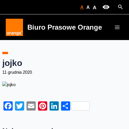
Skip
Sear
A
A
A
to
content
Biuro Prasowe Orange
Main
Men
jojko
11 grudnia 2020
Facebook
Twitter
Email
Pinterest
LinkedIn
Share