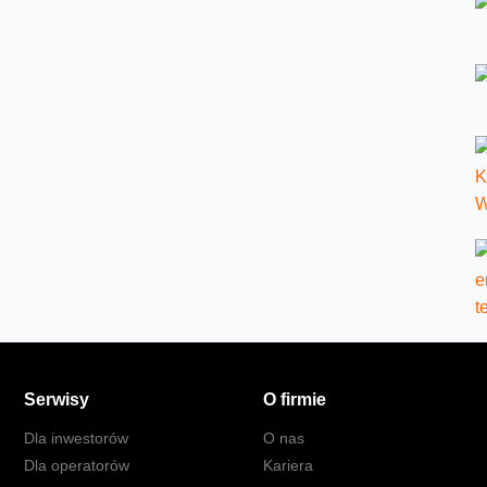
Serwisy
O firmie
Dla inwestorów
O nas
Dla operatorów
Kariera