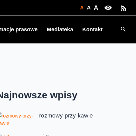
A
A
A
Searc
rmacje prasowe
Mediateka
Kontakt
Najnowsze wpisy
rozmowy-przy-kawie