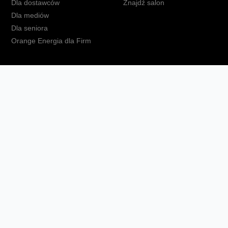
Dla dostawców
Znajdź salon
Dla mediów
Dla seniora
Orange Energia dla Firm
kt
Ochrona danych osobowych
Polityka prywatności
Zmień ust
Fundacja Orange
Telefon domowy
Dbam o bliskich
Ra