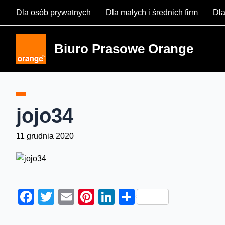
Skip
Dla osób prywatnych
Dla małych i średnich firm
Dla
to
content
Biuro Prasowe Orange
jojo34
11 grudnia 2020
Facebook
Twitter
Email
Pinterest
LinkedIn
Share