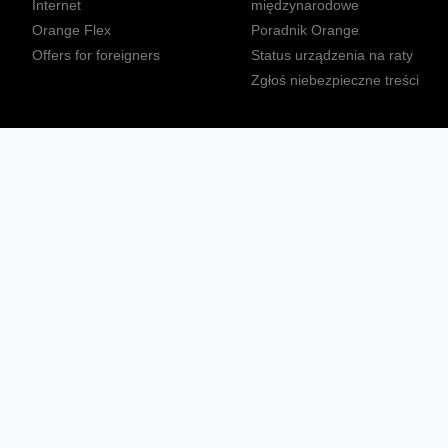
Internet
międzynarodowe
Orange Flex
Poradnik Orange
Offers for foreigners
Status urządzenia na raty
Zgłoś niebezpieczne treści
Sprawdź mapę zasięgu
Konta
Ważne komunikaty
Regulamin serwisu
Warunki zakupów
Nieruchomości Orange
Multibox
Odpowiedzialny biznes
Tłumacz języka migowego
Confort+
© 2026 Orange Polska S.A. Wszystkie prawa zastrzeżone.