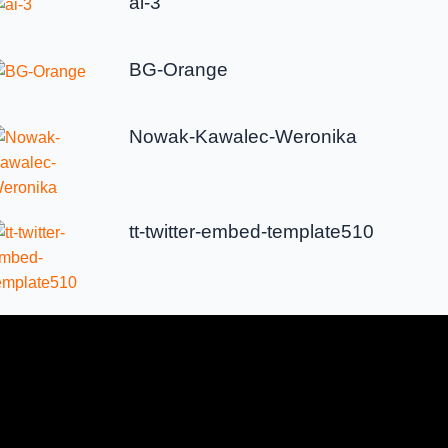
ai-3
BG-Orange
Nowak-Kawalec-Weronika
tt-twitter-embed-template510