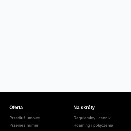
Oferta
Na skróty
Przedłuż umowę
Regulaminy i cenniki
Przenieś numer
Roaming i połączenia