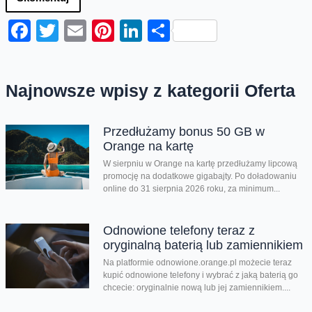
Facebook
Twitter
Email
Pinterest
LinkedIn
Share
Najnowsze wpisy z kategorii Oferta
Przedłużamy bonus 50 GB w
Orange na kartę
W sierpniu w Orange na kartę przedłużamy lipcową
promocję na dodatkowe gigabajty. Po doładowaniu
online do 31 sierpnia 2026 roku, za minimum...
Odnowione telefony teraz z
oryginalną baterią lub zamiennikiem
Na platformie odnowione.orange.pl możecie teraz
kupić odnowione telefony i wybrać z jaką baterią go
chcecie: oryginalnie nową lub jej zamiennikiem....