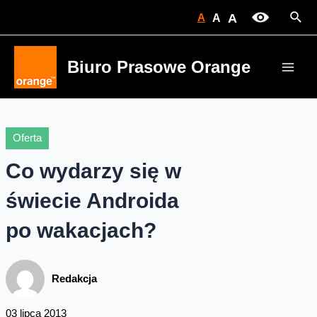
Skip
Sear
A
A
A
to
content
Biuro Prasowe Orange
Main
Men
Oferta
Co wydarzy się w
świecie Androida
po wakacjach?
Redakcja
03 lipca 2013