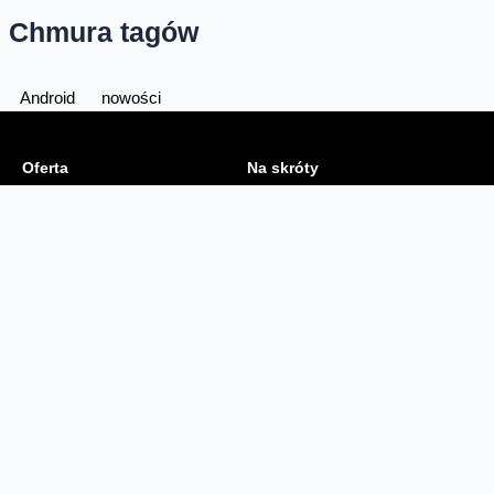
Chmura tagów
Android
nowości
Oferta
Na skróty
Przedłuż umowę
Regulaminy i cenniki
Przenieś numer
Roaming i połączenia
Internet
międzynarodowe
Orange Flex
Poradnik Orange
Offers for foreigners
Status urządzenia na raty
Zgłoś niebezpieczne treści
Serwisy
O firmie
Dla inwestorów
O nas
Dla operatorów
Kariera
Dla dostawców
Znajdź salon
Dla mediów