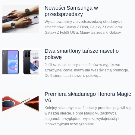
Nowości Samsunga w
przedsprzedaży
Wystartowaliśmy z przedsprzedażą składanych
smartfonów Galaxy Z Flip8, Galaxy Z Fold8 oraz
Galaxy Z Fold8 Ultra. Mamy też zegarki Galaxy...
Dwa smartfony tańsze nawet o
połowę
Jeśli szukacie dobrych telefonów w wyjątkowo
atrakcyjnej cenie, mamy dla Was świetną promocję.
Do 9 sierpnia aż nawet o połowę...
Premiera składanego Honora Magic
V6
Kolejny składany smartfon klasy premium pojawił się
w naszej ofercie. Honor Magic V6 zachwyca
eleganckim wyglądem, wysoką wydajnością i
innowacyjnymi rozwiązaniami....