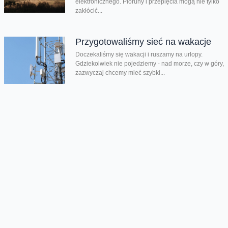
elektronicznego. Pioruny i przepięcia mogą nie tylko
zakłócić...
Przygotowaliśmy sieć na wakacje
Doczekaliśmy się wakacji i ruszamy na urlopy.
Gdziekolwiek nie pojedziemy - nad morze, czy w góry,
zazwyczaj chcemy mieć szybki...
Chmura tagów
modernizacja sieci
sieć Orange
Oferta
Na skróty
Przedłuż umowę
Regulaminy i cenniki
Przenieś numer
Roaming i połączenia
Internet
międzynarodowe
Orange Flex
Poradnik Orange