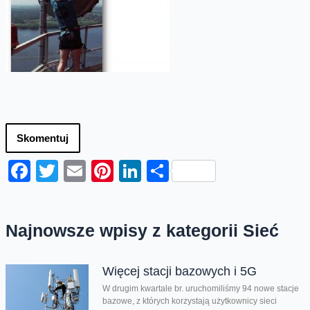
Skomentuj
Facebook
Twitter
Email
Pinterest
LinkedIn
Share
Najnowsze wpisy z kategorii Sieć
Więcej stacji bazowych i 5G
W drugim kwartale br. uruchomiliśmy 94 nowe stacje
bazowe, z których korzystają użytkownicy sieci