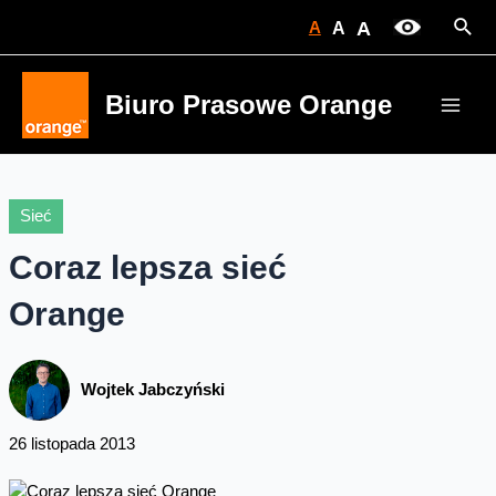
Skip
Sear
A
A
A
to
content
Biuro Prasowe Orange
Main
Men
Sieć
Coraz lepsza sieć
Orange
Wojtek Jabczyński
26 listopada 2013