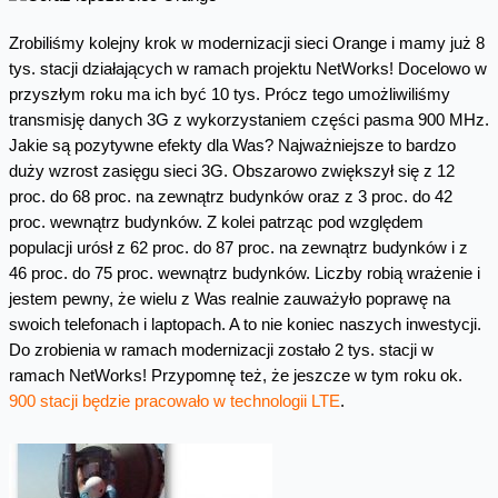
Zrobiliśmy kolejny krok w modernizacji sieci Orange i mamy już 8
tys. stacji działających w ramach projektu NetWorks! Docelowo w
przyszłym roku ma ich być 10 tys. Prócz tego umożliwiliśmy
transmisję danych 3G z wykorzystaniem części pasma 900 MHz.
Jakie są pozytywne efekty dla Was? Najważniejsze to bardzo
duży wzrost zasięgu sieci 3G. Obszarowo zwiększył się z 12
proc. do 68 proc. na zewnątrz budynków oraz z 3 proc. do 42
proc. wewnątrz budynków. Z kolei patrząc pod względem
populacji urósł z 62 proc. do 87 proc. na zewnątrz budynków i z
46 proc. do 75 proc. wewnątrz budynków. Liczby robią wrażenie i
jestem pewny, że wielu z Was realnie zauważyło poprawę na
swoich telefonach i laptopach. A to nie koniec naszych inwestycji.
Do zrobienia w ramach modernizacji zostało 2 tys. stacji w
ramach NetWorks! Przypomnę też, że jeszcze w tym roku ok.
900 stacji będzie pracowało w technologii LTE
.