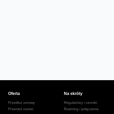
Oferta
Na skróty
Przedłuż umowę
Regulaminy i cenniki
Przenieś numer
Roaming i połączenia