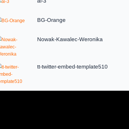
ai-3
BG-Orange
Nowak-Kawalec-Weronika
tt-twitter-embed-template510