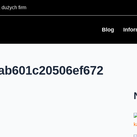
 dużych firm
Blog
Info
ab601c20506ef672