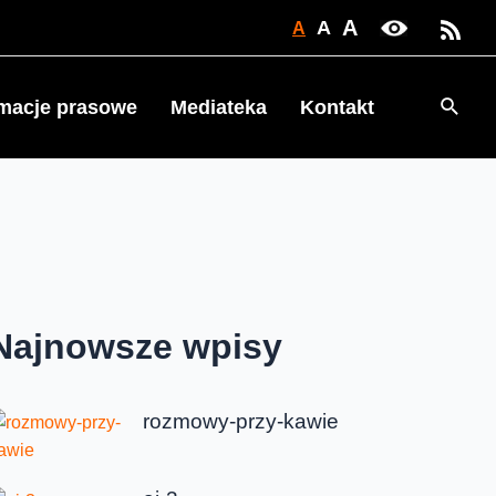
A
A
A
Searc
rmacje prasowe
Mediateka
Kontakt
Najnowsze wpisy
rozmowy-przy-kawie