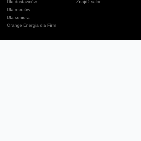
Dla dostawców
Znajdź salon
Dla mediów
Dla seniora
Orange Energia dla Firm
kt
Ochrona danych osobowych
Polityka prywatności
Zmień ust
Fundacja Orange
Telefon domowy
Dbam o bliskich
Ra