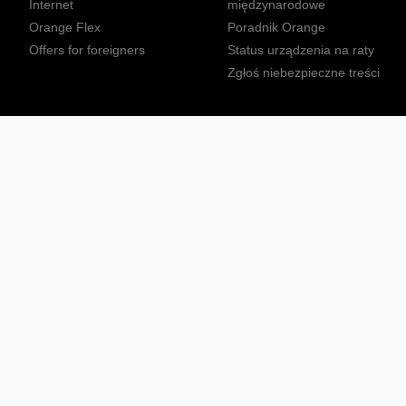
Internet
międzynarodowe
Orange Flex
Poradnik Orange
Offers for foreigners
Status urządzenia na raty
Zgłoś niebezpieczne treści
Sprawdź mapę zasięgu
Konta
Ważne komunikaty
Regulamin serwisu
Warunki zakupów
Nieruchomości Orange
Multibox
Odpowiedzialny biznes
Tłumacz języka migowego
Confort+
© 2026 Orange Polska S.A. Wszystkie prawa zastrzeżone.