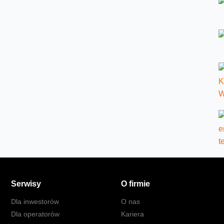
Serwisy
O firmie
Dla inwestorów
O nas
Dla operatorów
Kariera