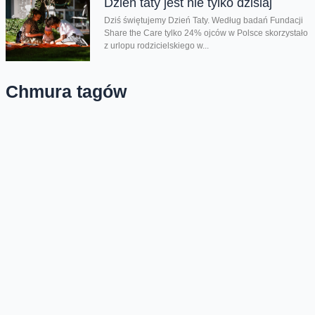
Dzień taty jest nie tylko dzisiaj
Dziś świętujemy Dzień Taty. Według badań Fundacji
Share the Care tylko 24% ojców w Polsce skorzystało
z urlopu rodzicielskiego w...
Chmura tagów
CSR
odpowiedzialność społeczna biznesu
Oferta
Na skróty
Przedłuż umowę
Regulaminy i cenniki
Przenieś numer
Roaming i połączenia
Internet
międzynarodowe
Orange Flex
Poradnik Orange
Offers for foreigners
Status urządzenia na raty
Zgłoś niebezpieczne treści
Serwisy
O firmie