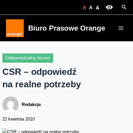
Skip
Sear
A
A
A
to
content
Biuro Prasowe Orange
Main
Men
Odpowiedzialny biznes
CSR – odpowiedź
na realne potrzeby
Redakcja
22 kwietnia 2010