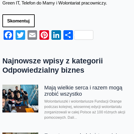
Green IT, Telefon do Mamy i Wolontariat pracowniczy.
Skomentuj
Facebook
Twitter
Email
Pinterest
LinkedIn
Share
Najnowsze wpisy z kategorii
Odpowiedzialny biznes
Mają wielkie serca i razem mogą
zrobić wszystko
Wolontariuszki i wolontariusze Fundacji Orange
podczas kolejnej, wiosennej edycji wolontariatu
zorganizowali w całej Polsce aż 100 różnych akcji
pomocowych. Dali...