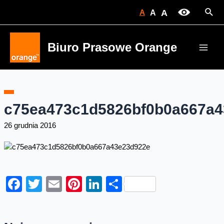
Skip
Sear
A
A
A
to
content
Biuro Prasowe Orange
Main
Men
c75ea473c1d5826bf0b0a667a4
26 grudnia 2016
Facebook
Twitter
Email
Pinterest
LinkedIn
Share