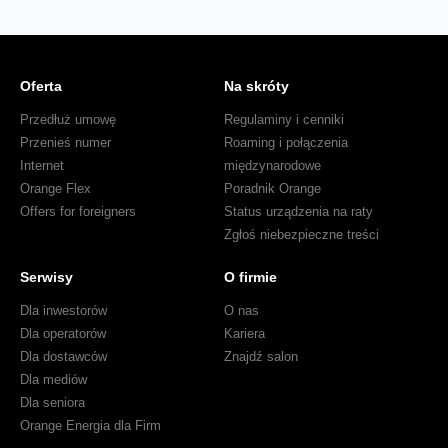
Oferta
Na skróty
Przedłuż umowę
Regulaminy i cenniki
Przenieś numer
Roaming i połączenia
Internet
międzynarodowe
Orange Flex
Poradnik Orange
Offers for foreigners
Status urządzenia na raty
Zgłoś niebezpieczne treści
Serwisy
O firmie
Dla inwestorów
O nas
Dla operatorów
Kariera
Dla dostawców
Znajdź salon
Dla mediów
Dla seniora
Orange Energia dla Firm