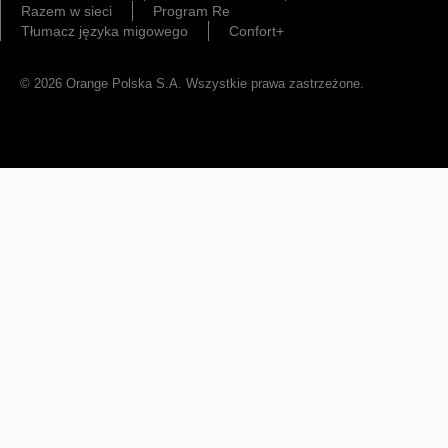
Razem w sieci
Program Re
Tłumacz języka migowego
Confort+
© 2026 Orange Polska S.A. Wszystkie prawa zastrzeżone.