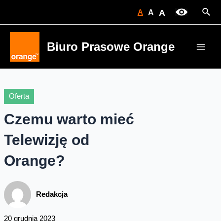
Skip
Sear
A
A
A
to
content
Biuro Prasowe Orange
Main
Men
Oferta
Czemu warto mieć
Telewizję od
Orange?
Redakcja
20 grudnia 2023