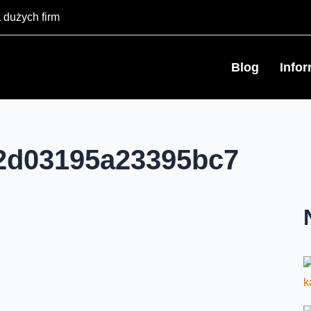
 dużych firm
Blog
Info
2d03195a23395bc7