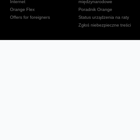
Internet
międzynarodowe
Orange Flex
Poradnik Orange
Offers for foreigners
Status urządzenia na raty
Zgłoś niebezpieczne treści
Sprawdź mapę zasięgu
Konta
Ważne komunikaty
Regulamin serwisu
Warunki zakupów
Nieruchomości Orange
Multibox
Odpowiedzialny biznes
Tłumacz języka migowego
Confort+
© 2026 Orange Polska S.A. Wszystkie prawa zastrzeżone.