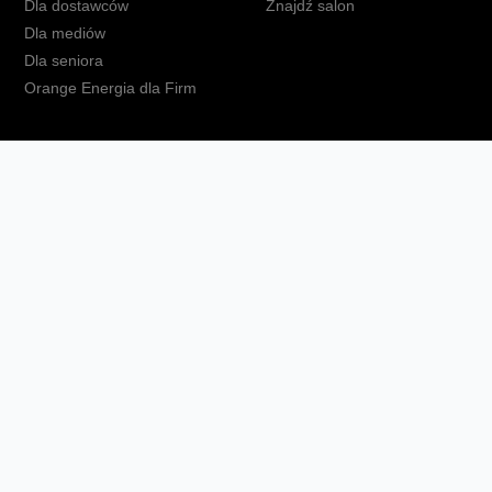
Dla dostawców
Znajdź salon
Dla mediów
Dla seniora
Orange Energia dla Firm
kt
Ochrona danych osobowych
Polityka prywatności
Zmień ust
Fundacja Orange
Telefon domowy
Dbam o bliskich
Ra