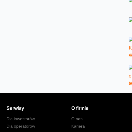
Serwisy
O firmie
Dla inwestorów
O nas
Dla operatorów
Kariera