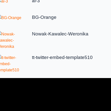
ai-3
BG-Orange
Nowak-Kawalec-Weronika
tt-twitter-embed-template510