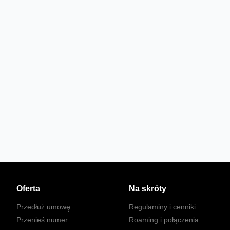
Oferta
Na skróty
Przedłuż umowę
Regulaminy i cenniki
Przenieś numer
Roaming i połączenia