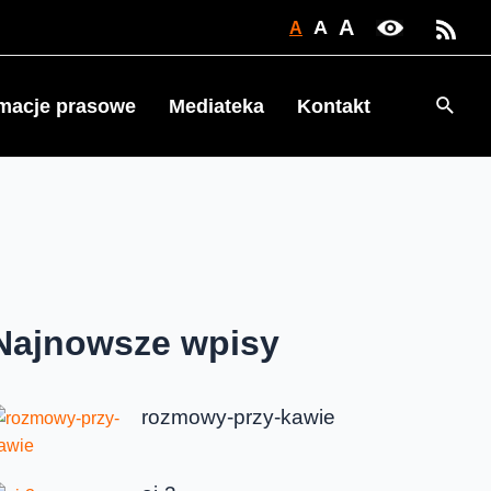
A
A
A
Searc
rmacje prasowe
Mediateka
Kontakt
Najnowsze wpisy
rozmowy-przy-kawie