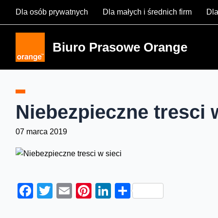
Skip
Dla osób prywatnych
Dla małych i średnich firm
Dla
to
content
Biuro Prasowe Orange
Niebezpieczne tresci 
07 marca 2019
Facebook
Twitter
Email
Pinterest
LinkedIn
Share