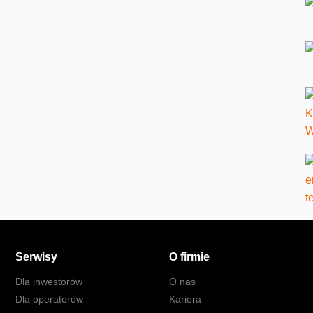
Serwisy
O firmie
Dla inwestorów
O nas
Dla operatorów
Kariera