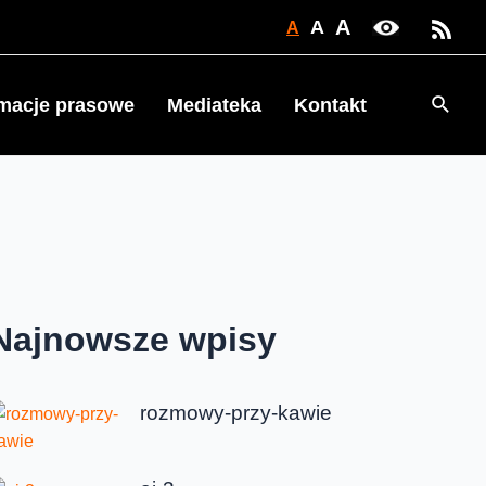
A
A
A
Searc
rmacje prasowe
Mediateka
Kontakt
Najnowsze wpisy
rozmowy-przy-kawie