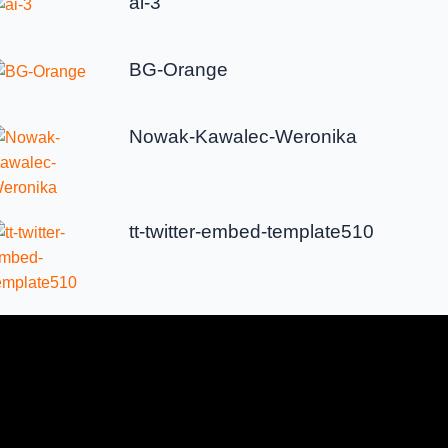
ai-3
BG-Orange
Nowak-Kawalec-Weronika
tt-twitter-embed-template510