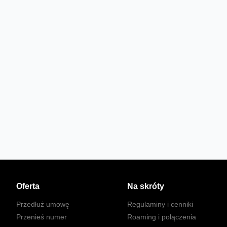
Oferta
Na skróty
Przedłuż umowę
Regulaminy i cenniki
Przenieś numer
Roaming i połączenia