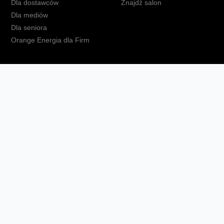
Dla dostawców
Znajdź salon
Dla mediów
Dla seniora
Orange Energia dla Firm
kt
Ochrona danych osobowych
Polityka prywatności
Zmień ust
Fundacja Orange
Telefon domowy
Dbam o bliskich
Ra