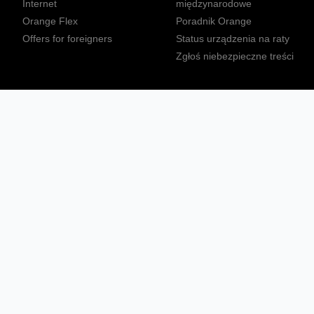
Internet
międzynarodowe
Orange Flex
Poradnik Orange
Offers for foreigners
Status urządzenia na raty
Zgłoś niebezpieczne treści
Sprawdź mapę zasięgu
Konta
Ważne komunikaty
Regulamin serwisu
Warunki zakupów
Nieruchomości Orange
Multibox
Odpowiedzialny biznes
Tłumacz języka migowego
Confort+
© 2026 Orange Polska S.A. Wszystkie prawa zastrzeżone.