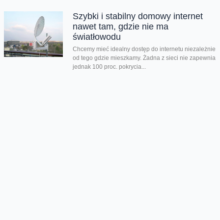
Szybki i stabilny domowy internet
nawet tam, gdzie nie ma
światłowodu
Chcemy mieć idealny dostęp do internetu niezależnie
od tego gdzie mieszkamy. Żadna z sieci nie zapewnia
jednak 100 proc. pokrycia...
Rekordowy transfer danych na
Open`erze
Na tegorocznym Open`er Festival Powered by
Orange nasza sieć zdecydowanie dała radę.
Dodatkowe, mobilne stacje bazowe spisały się
wyśmienicie. Mogliście...
Uwaga, zaczyna się sezon burzowy
Zaczyna się burzowy sezon. Dlatego warto zwrócić
uwagę na bezpieczeństwo swojego sprzętu
elektronicznego. Pioruny i przepięcia mogą nie tylko
zakłócić...