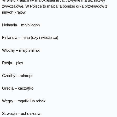
W wielu krajach @ ma określenie „at”. Zwykle ma też nazwy
zwyczajowe. W Polsce to małpa, a poniżej kilka przykładów z
innych krajów.
Holandia – małpi ogon
Finlandia – miau (czyli wiecie co)
Włochy – mały ślimak
Rosja – pies
Czechy – rolmops
Grecja – kaczątko
Węgry – rogalik lub robak
Szwecja – ucho słonia