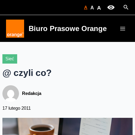
Skip
Sear
A
A
A
to
content
Biuro Prasowe Orange
Main
Men
Sieć
@ czyli co?
Redakcja
17 lutego 2011