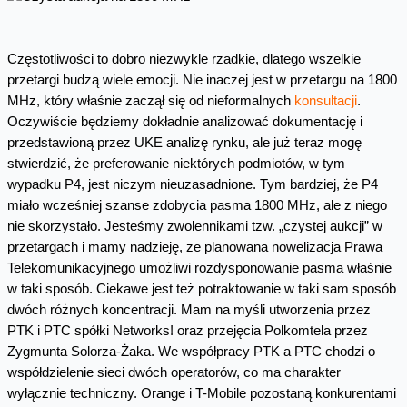
Częstotliwości to dobro niezwykle rzadkie, dlatego wszelkie
przetargi budzą wiele emocji. Nie inaczej jest w przetargu na 1800
MHz, który właśnie zaczął się od nieformalnych
konsultacji
.
Oczywiście będziemy dokładnie analizować dokumentację i
przedstawioną przez UKE analizę rynku, ale już teraz mogę
stwierdzić, że preferowanie niektórych podmiotów, w tym
wypadku P4, jest niczym nieuzasadnione. Tym bardziej, że P4
miało wcześniej szanse zdobycia pasma 1800 MHz, ale z niego
nie skorzystało. Jesteśmy zwolennikami tzw. „czystej aukcji” w
przetargach i mamy nadzieję, ze planowana nowelizacja Prawa
Telekomunikacyjnego umożliwi rozdysponowanie pasma właśnie
w taki sposób. Ciekawe jest też potraktowanie w taki sam sposób
dwóch różnych koncentracji. Mam na myśli utworzenia przez
PTK i PTC spółki Networks! oraz przejęcia Polkomtela przez
Zygmunta Solorza-Żaka. We współpracy PTK a PTC chodzi o
współdzielenie sieci dwóch operatorów, co ma charakter
wyłącznie techniczny. Orange i T-Mobile pozostaną konkurentami