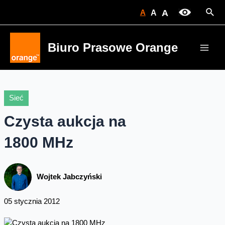
Skip
Sear
A
A
A
to
content
Biuro Prasowe Orange
Main
Men
Sieć
Czysta aukcja na
1800 MHz
Wojtek Jabczyński
05 stycznia 2012