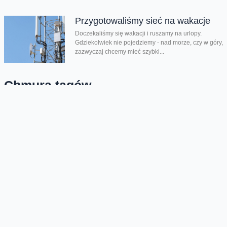
Przygotowaliśmy sieć na wakacje
Doczekaliśmy się wakacji i ruszamy na urlopy.
Gdziekolwiek nie pojedziemy - nad morze, czy w góry,
zazwyczaj chcemy mieć szybki...
Chmura tagów
1800 MHz
aukcja
Play
Oferta
Na skróty
Przedłuż umowę
Regulaminy i cenniki
Przenieś numer
Roaming i połączenia
Internet
międzynarodowe
Orange Flex
Poradnik Orange
Offers for foreigners
Status urządzenia na raty
Zgłoś niebezpieczne treści