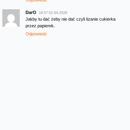
DarO
16:57 01-04-2026
Jakby tu dać żeby nie dać czyli lizanie cukierka
przez papierek.
Odpowiedz
Najnowsze wpisy z kategorii Oferta
Przedłużamy bonus 50 GB w
Orange na kartę
W sierpniu w Orange na kartę przedłużamy lipcową
promocję na dodatkowe gigabajty. Po doładowaniu
online do 31 sierpnia 2026 roku, za minimum...
Odnowione telefony teraz z
oryginalną baterią lub zamiennikiem