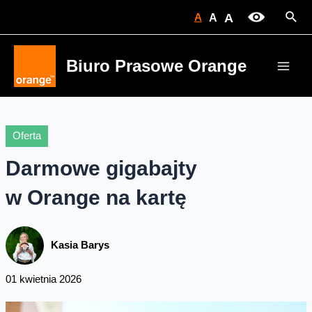
Skip
Sear
A
A
A
to
content
Biuro Prasowe Orange
Main
Men
Oferta
Darmowe gigabajty
w Orange na kartę
Kasia Barys
01 kwietnia 2026