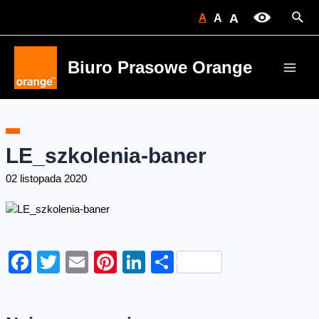
Skip
Sear
A
A
A
to
content
Biuro Prasowe Orange
Main
Men
LE_szkolenia-baner
02 listopada 2020
Facebook
Twitter
Email
Pinterest
LinkedIn
Share