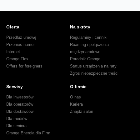
Oferta
Na skróty
Przedłuż umowę
Regulaminy i cenniki
Przenieś numer
Roaming i połączenia
Internet
międzynarodowe
Orange Flex
Poradnik Orange
Offers for foreigners
Status urządzenia na raty
Zgłoś niebezpieczne treści
Serwisy
O firmie
Dla inwestorów
O nas
Dla operatorów
Kariera
Dla dostawców
Znajdź salon
Dla mediów
Dla seniora
Orange Energia dla Firm