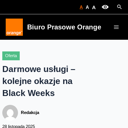
Skip
Sear
A
A
A
to
content
Biuro Prasowe Orange
Main
Men
Oferta
Darmowe usługi –
kolejne okazje na
Black Weeks
Redakcja
28 listopada 2025