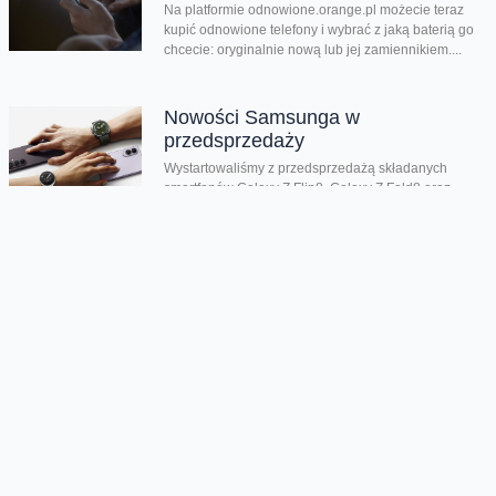
Na platformie odnowione.orange.pl możecie teraz
kupić odnowione telefony i wybrać z jaką baterią go
chcecie: oryginalnie nową lub jej zamiennikiem....
Nowości Samsunga w
przedsprzedaży
Wystartowaliśmy z przedsprzedażą składanych
smartfonów Galaxy Z Flip8, Galaxy Z Fold8 oraz
Galaxy Z Fold8 Ultra. Mamy też zegarki Galaxy...
Dwa smartfony tańsze nawet o
połowę
Jeśli szukacie dobrych telefonów w wyjątkowo
atrakcyjnej cenie, mamy dla Was świetną promocję.
Do 9 sierpnia aż nawet o połowę...
Premiera składanego Honora Magic
V6
Kolejny składany smartfon klasy premium pojawił się