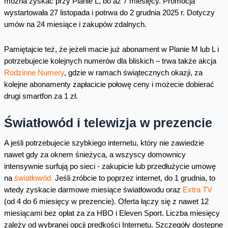
można zyskać przy Planie L, bo aż 7 miesięcy. Promocja
wystartowała 27 listopada i potrwa do 2 grudnia 2025 r. Dotyczy
umów na 24 miesiące i zakupów zdalnych.
Pamiętajcie też, że jeżeli macie już abonament w Planie M lub L i
potrzebujecie kolejnych numerów dla bliskich – trwa także akcja
Rodzinne Numery
, gdzie w ramach świątecznych okazji, za
kolejne abonamenty zapłacicie połowę ceny i możecie dobierać
drugi smartfon za 1 zł.
Światłowód i telewizja w prezencie
A jeśli potrzebujecie szybkiego internetu, który nie zawiedzie
nawet gdy za oknem śnieżyca, a wszyscy domownicy
intensywnie surfują po sieci - zakupicie lub przedłużycie umowę
na
światłowód.
Jeśli zróbcie to poprzez internet, do 1 grudnia, to
wtedy zyskacie darmowe miesiące światłowodu oraz
Extra TV
(od 4 do 6 miesięcy w prezencie). Oferta łączy się z nawet 12
miesiącami bez opłat za za HBO i Eleven Sport. Liczba miesięcy
zależy od wybranej opcji prędkości Internetu. Szczegóły dostępne