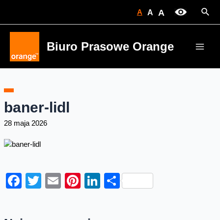
Skip
Sear
A
A
A
to
content
Biuro Prasowe Orange
Main
Men
baner-lidl
28 maja 2026
Facebook
Twitter
Email
Pinterest
LinkedIn
Share