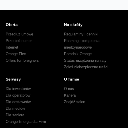
Oferta
Na skróty
Przedłuż umowę
Regulaminy i cenniki
Przenieś numer
Roaming i połączenia
Internet
międzynarodowe
Orange Flex
Poradnik Orange
Offers for foreigners
Status urządzenia na raty
Zgłoś niebezpieczne treści
Serwisy
O firmie
Dla inwestorów
O nas
Dla operatorów
Kariera
Dla dostawców
Znajdź salon
Dla mediów
Dla seniora
Orange Energia dla Firm