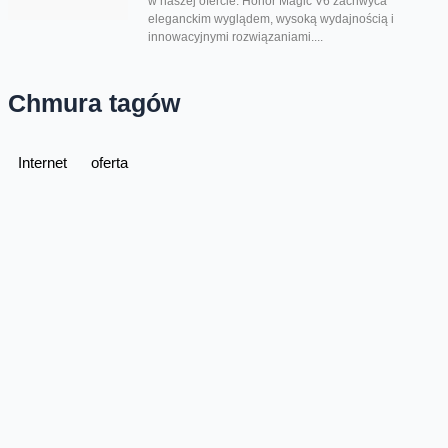
w naszej ofercie. Honor Magic V6 zachwyca
eleganckim wyglądem, wysoką wydajnością i
innowacyjnymi rozwiązaniami....
Chmura tagów
Internet
oferta
Oferta
Na skróty
Przedłuż umowę
Regulaminy i cenniki
Przenieś numer
Roaming i połączenia
Internet
międzynarodowe
Orange Flex
Poradnik Orange
Offers for foreigners
Status urządzenia na raty
Zgłoś niebezpieczne treści
Serwisy
O firmie