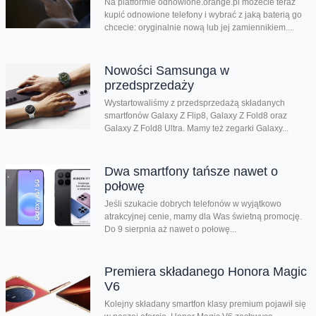
Na platformie odnowione.orange.pl możecie teraz
kupić odnowione telefony i wybrać z jaką baterią go
chcecie: oryginalnie nową lub jej zamiennikiem....
Nowości Samsunga w
przedsprzedaży
Wystartowaliśmy z przedsprzedażą składanych
smartfonów Galaxy Z Flip8, Galaxy Z Fold8 oraz
Galaxy Z Fold8 Ultra. Mamy też zegarki Galaxy...
Dwa smartfony tańsze nawet o
połowę
Jeśli szukacie dobrych telefonów w wyjątkowo
atrakcyjnej cenie, mamy dla Was świetną promocję.
Do 9 sierpnia aż nawet o połowę...
Premiera składanego Honora Magic
V6
Kolejny składany smartfon klasy premium pojawił się