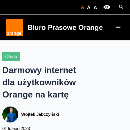
Skip
Sear
A
A
A
to
content
Biuro Prasowe Orange
Main
Men
Oferta
Darmowy internet
dla użytkowników
Orange na kartę
Wojtek Jabczyński
01 lutego 2023