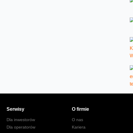
Serwisy
O firmie
Dla inwestorów
O nas
Dla operatorów
Kariera