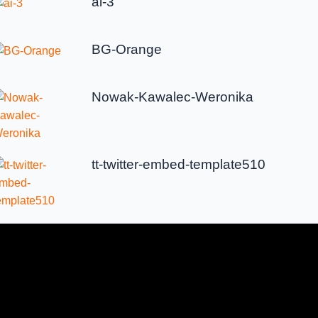
ai-3
BG-Orange
Nowak-Kawalec-Weronika
tt-twitter-embed-template510