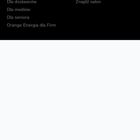
Dla dostawców
Znajdź salon
Dla mediów
Dla seniora
Orange Energia dla Firm
kt
Ochrona danych osobowych
Polityka prywatności
Zmień ust
Fundacja Orange
Telefon domowy
Dbam o bliskich
Ra