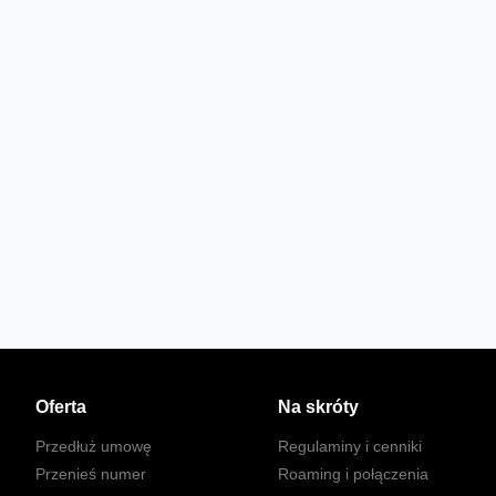
Oferta
Na skróty
Przedłuż umowę
Regulaminy i cenniki
Przenieś numer
Roaming i połączenia