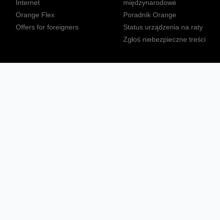
Internet
międzynarodowe
Orange Flex
Poradnik Orange
Offers for foreigners
Status urządzenia na raty
Zgłoś niebezpieczne treści
Sprawdź mapę zasięgu
Konta
Ważne komunikaty
Regulamin serwisu
Warunki zakupów
Nieruchomości Orange
Multibox
Odpowiedzialny biznes
Tłumacz języka migowego
Confort+
© 2026 Orange Polska S.A. Wszystkie prawa zastrzeżone.