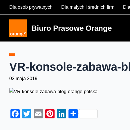
Skip
Dla osób prywatnych
Dla małych i średnich firm
Dla
to
content
Biuro Prasowe Orange
VR-konsole-zabawa-b
02 maja 2019
Facebook
Twitter
Email
Pinterest
LinkedIn
Share