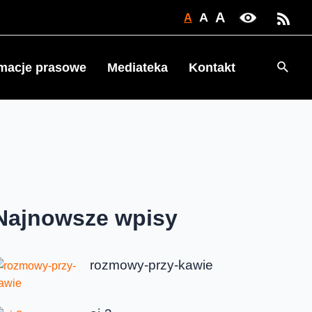
A
A
A
Searc
rmacje prasowe
Mediateka
Kontakt
Najnowsze wpisy
rozmowy-przy-kawie