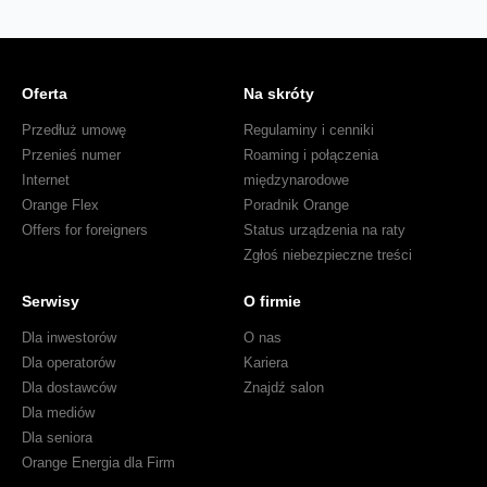
Oferta
Na skróty
Przedłuż umowę
Regulaminy i cenniki
Przenieś numer
Roaming i połączenia
Internet
międzynarodowe
Orange Flex
Poradnik Orange
Offers for foreigners
Status urządzenia na raty
Zgłoś niebezpieczne treści
Serwisy
O firmie
Dla inwestorów
O nas
Dla operatorów
Kariera
Dla dostawców
Znajdź salon
Dla mediów
Dla seniora
Orange Energia dla Firm