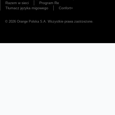
Razem w sieci
Program Re
Tłumacz języka migowego
Confort+
© 2026 Orange Polska S.A. Wszystkie prawa zastrzeżone.