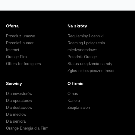
Oferta
Na skróty
Przedłuż umowę
Regulaminy i cenniki
Przenieś numer
Roaming i połączenia
Internet
międzynarodowe
Orange Flex
Poradnik Orange
Offers for foreigners
Status urządzenia na raty
Zgłoś niebezpieczne treści
Serwisy
O firmie
Dla inwestorów
O nas
Dla operatorów
Kariera
Dla dostawców
Znajdź salon
Dla mediów
Dla seniora
Orange Energia dla Firm