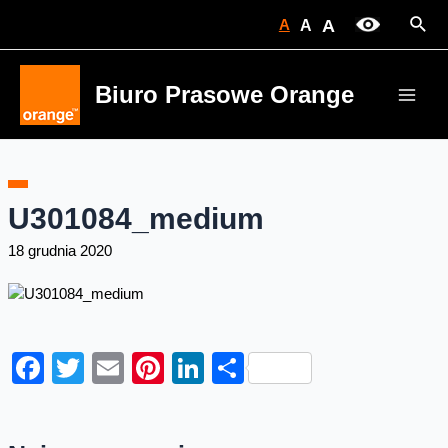
Skip
Sear
A
A
A
to
content
Biuro Prasowe Orange
Main
Men
U301084_medium
18 grudnia 2020
Facebook
Twitter
Email
Pinterest
LinkedIn
Share