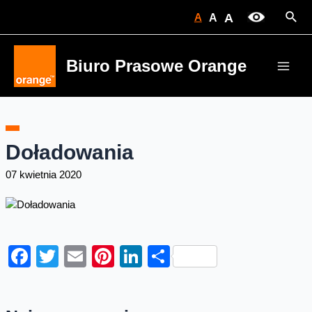
Skip
Sear
A
A
A
to
content
Biuro Prasowe Orange
Main
Men
Doładowania
07 kwietnia 2020
Facebook
Twitter
Email
Pinterest
LinkedIn
Share