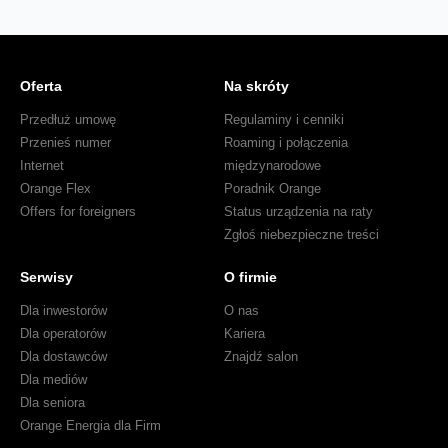
Oferta
Na skróty
Przedłuż umowę
Regulaminy i cenniki
Przenieś numer
Roaming i połączenia
Internet
międzynarodowe
Orange Flex
Poradnik Orange
Offers for foreigners
Status urządzenia na raty
Zgłoś niebezpieczne treści
Serwisy
O firmie
Dla inwestorów
O nas
Dla operatorów
Kariera
Dla dostawców
Znajdź salon
Dla mediów
Dla seniora
Orange Energia dla Firm