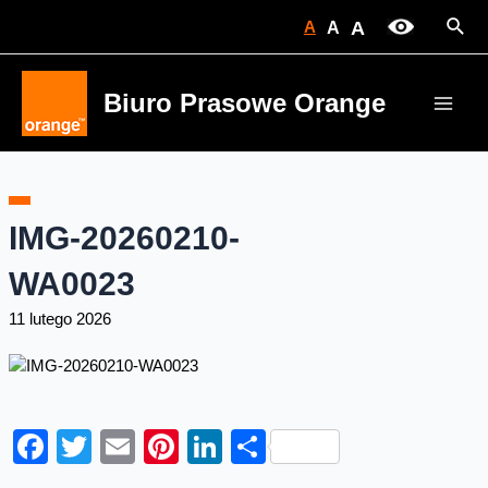
Skip
Sear
A
A
A
to
content
Biuro Prasowe Orange
Main
Men
IMG-20260210-
WA0023
11 lutego 2026
Facebook
Twitter
Email
Pinterest
LinkedIn
Share