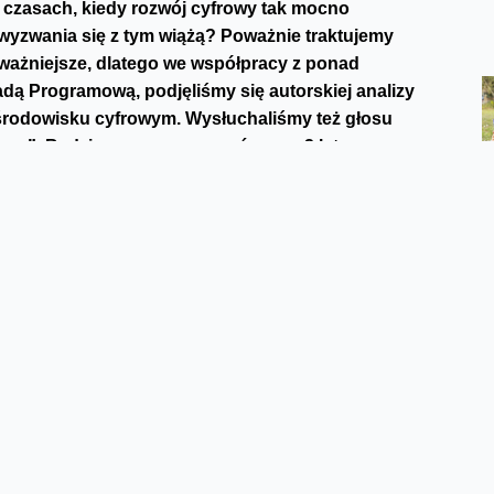
czasach, kiedy rozwój cyfrowy tak mocno
 wyzwania się z tym wiążą?
Poważnie traktujemy
jważniejsze, dlatego we współpracy z ponad
dą Programową, podjęliśmy się autorskiej analizy
środowisku cyfrowym. Wysłuchaliśmy też głosu
praw”. Będziemy opracowywać go co 2 lata.
czasu.
Pierwsza edycja raportu zawiera opinie
ościowych z dziećmi i młodzieżą, które ukazują kwestie
dacje wskazują, że rozwiązaniem wielu problemów z
szarze emocjonalnym i społecznym.