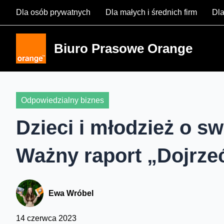
Skip
Dla osób prywatnych
Dla małych i średnich firm
Dla
to
content
Biuro Prasowe Orange
Odpowiedzialny biznes
Dzieci i młodzież o s
Ważny raport „Dojrze
Ewa Wróbel
14 czerwca 2023