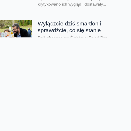
krytykowano ich wygląd i dostawały...
Wyłączcie dziś smartfon i
sprawdźcie, co się stanie
Dziś obchodzimy Światowy Dzień Bez
Telefonu - to doskonała okazja, by skupić się
na tym, co najcenniejsze i krok po...
Lato pełne przygód zamiast
ekranów
Kiedy kończy się rok szkolny i tempo zwalnia,
czas wolny mogą przesadnie wypełniać
ekrany. Co zrobić, aby zadbać o zdrowy...
Dzień taty jest nie tylko dzisiaj
Dziś świętujemy Dzień Taty. Według badań
Fundacji Share the Care tylko 24% ojców w