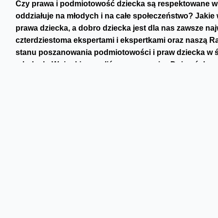
Czy prawa i podmiotowość dziecka są respektowane w 
oddziałuje na młodych i na całe społeczeństwo? Jakie
prawa dziecka, a dobro dziecka jest dla nas zawsze na
czterdziestoma ekspertami i ekspertkami oraz naszą Ra
stanu poszanowania podmiotowości i praw dziecka w 
młodych. Wnioski zawarliśmy w raporcie „Dojrzeć do 
Prace nad monitoringiem eksperckim trwały od dłuższego 
eksperckie, listę niepokojących zjawisk, wyniki badań jak
aktywności cyfrowych z ich perspektywy. Główne rekomen
przedrostkiem „cyber” jest wzmacnianie kompetencji w ob