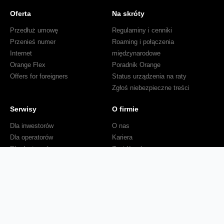
Oferta
Na skróty
Przedłuż umowę
Regulaminy i cenniki
Przenieś numer
Roaming i połączenia
Internet
międzynarodowe
Orange Flex
Poradnik Orange
Offers for foreigners
Status urządzenia na raty
Zgłoś niebezpieczne treści
Serwisy
O firmie
Dla inwestorów
O nas
Dla operatorów
Kariera
Dla dostawców
Znajdź salon
Dla mediów
Dla seniora
Orange Energia dla Firm